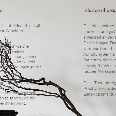
ur
Infusionsthera
gesamte Mensch mit all
Die Infusionsthera
und Aspekten
und vollständige G
angepasst an den 
Da der Magen-Da
kenne ich welche
wird, wird innerha
ist und welche
Auffüllung der Näh
t in Beziehung stehen.
Patienten, die erk
te Setzen der Nadeln
erschöpft fühlen p
n und Störungen gelöst
raschen Wirksamke
immt seine natürliche
Diese Therapie eig
s es oftmals zur
Prophylaxe um den
eit kommt. Innerhalb
Zeiten optimal zu 
n zeigt sich, wie die
i Ihnen wirkt.