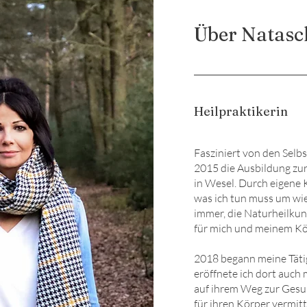
Über Natasc
Heilpraktikerin
Fasziniert von den Selb
2015 die Ausbildung zur
in Wesel. Durch eigene K
was ich tun muss um wi
immer, die Naturheilkun
für mich und meinem Kör
2018 begann meine Tätigk
eröffnete ich dort auch
auf ihrem Weg zur Gesun
für ihren Körper vermitt