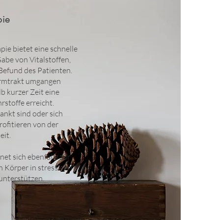
pie
pie bietet eine schnelle
abe von Vitalstoffen,
Befund des Patienten.
rmtrakt umgangen
lb kurzer Zeit eine
rstoffe erreicht.
rankt sind oder sich
rofitieren von der
it.
net sich ebenfalls zur
 Körper in stressigen
unterstützen.