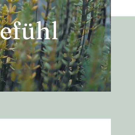
efühl