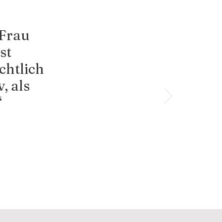
 Frau
st
chtlich
, als
“