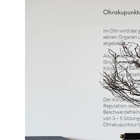
Ohrakupunkt
Im Ohr wird der 
seinen Organen 
abgebildet.
Als Therapeut er
Struktur gestört 
Körperteile dami
Durch das geziel
können Blockade
werden.
Der Körper übern
Regulation, sodas
Beschwerdefreih
von 3 – 5 Sitzunge
Ohrakupunktur be